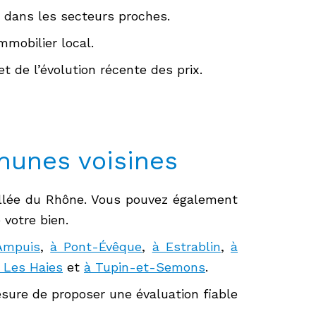
 dans les secteurs proches.
mmobilier local.
 de l’évolution récente des prix.
munes voisines
allée du Rhône. Vous pouvez également
 votre bien.
Ampuis
,
à Pont-Évêque
,
à Estrablin
,
à
 Les Haies
et
à Tupin-et-Semons
.
ure de proposer une évaluation fiable