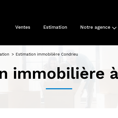
ventes
estimation
notre agence
présentation de l'agenc
parrainage
ation
Estimation immobilière Condrieu
nos actions
n immobilière 