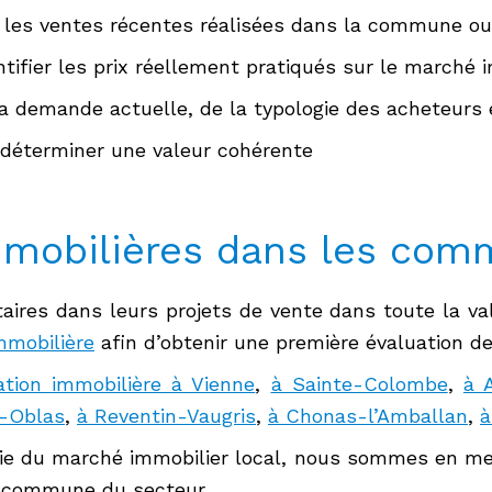
 les ventes récentes réalisées dans la commune ou
ifier les prix réellement pratiqués sur le marché i
 demande actuelle, de la typologie des acheteurs et
 déterminer une valeur cohérente
mmobilières dans les com
aires dans leurs projets de vente dans toute la v
mmobilière
afin d’obtenir une première évaluation de
ation immobilière à Vienne
,
à Sainte-Colombe
,
à 
t-Oblas
,
à Reventin-Vaugris
,
à Chonas-l’Amballan
,
à
ie du marché immobilier local, nous sommes en mes
e commune du secteur.