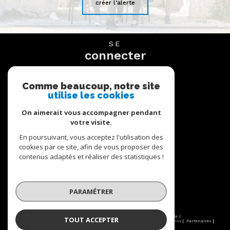
créer l'alerte
SE
connecter
espace propriétaire
Comme beaucoup, notre site
utilise les cookies
NOUS
suivre
On aimerait vous accompagner pendant
votre visite.
En poursuivant, vous acceptez l'utilisation des
cookies par ce site, afin de vous proposer des
NOUS
contenus adaptés et réaliser des statistiques !
adhérons
PARAMÉTRER
© 2026 | Tous droits réservés | Traduction powered by Google |
TOUT ACCEPTER
Nos honoraires
Nos honoraires
Plan du site
Mentions légales
Admin
Partenaires
Politique RGPD
Cookies