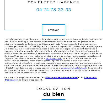
CONTACTER L'AGENCE
04 74 78 33 33
Validation
envoyer
Les informations recueillies sur ce formulaire sont enregistrées dans un fichier informatisé
par La Boite Immo agissant comme Sous-traitant du traitement pour la gestion de la
clientèle/prospects de l'Agence / du Réseau qui reste Responsable du Traitement de vos
Données personnelles. La base légale du traitement repose sur l'intérêt légitime de l'Agence
/ du Réseau. Elles sont conservées jusqu'à demande de suppression et sont destinées à
l'Agence / au Réseau. Conformément à la loi « informatique et libertés », vous disposez des
droits d’accès, de rectification, d’effacement, d’opposition, de limitation et de portabilité de vos
données. Vous pouvez retirer votre consentement à tout moment en contactant directement
l’Agence / Le Réseau. Consultez le site
https://cnil.fr/fr
pour plus d’informations sur vos
droits. Si vous estimez, après avoir contacté l'Agence / le Réseau, que vos droits «
Informatique et Libertés » ne sont pas respectés, vous pouvez adresser une réclamation à la
CNIL. Nous vous informons de l’existence de la liste d'opposition au démarchage téléphonique
« Bloctel », sur laquelle vous pouvez vous inscrire ici :
https://www.bloctel.gouv.fr
. Dans le cadre
de la protection des Données personnelles, nous vous invitons à ne pas inscrire de Données
sensibles dans le champ de saisie libre.
Ce site est protégé par reCAPTCHA, les
Politiques de Confidentialité
et es
Conditions
d'utilisation
de Google s'appliquent.
LOCALISATION
du bien