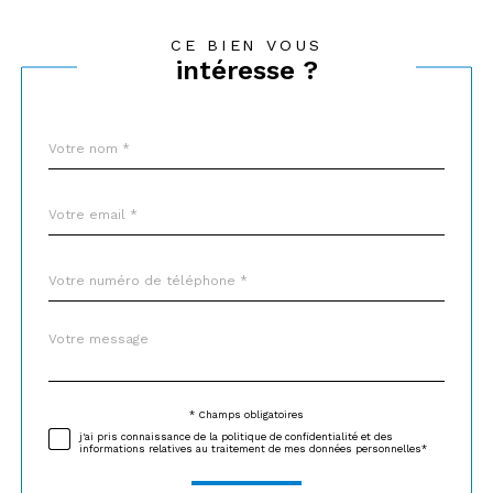
CE BIEN VOUS
intéresse ?
Nom
Fieldset
*
par
défaut
email
*
Téléphone
*
Message
Fieldset
*
par
défaut
* Champs obligatoires
Validation
j'ai pris connaissance de la politique de confidentialité et des
informations relatives au traitement de mes données personnelles*