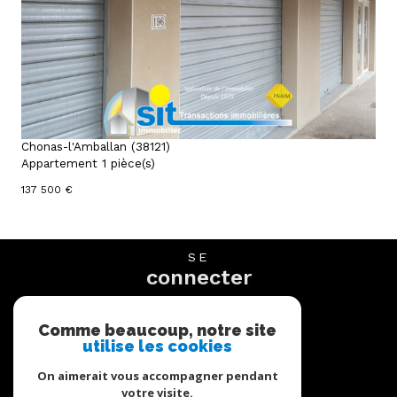
voir le bien
Chonas-l'Amballan (38121)
Appartement 1 pièce(s)
137 500 €
SE
connecter
espace propriétaire
Comme beaucoup, notre site
utilise les cookies
NOUS
suivre
On aimerait vous accompagner pendant
votre visite.