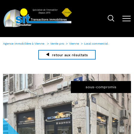
Agence immobilière à Vienne
Vente pro
Vienne
Local commercial
retour aux résultats
sous-compromis