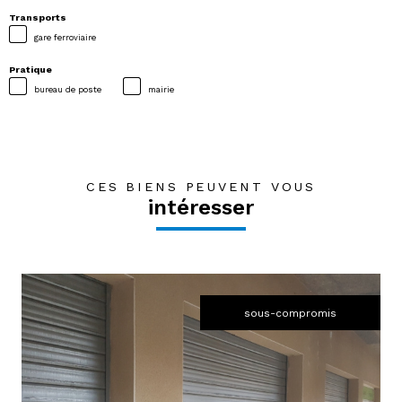
Transports
gare ferroviaire
Pratique
bureau de poste
mairie
CES BIENS PEUVENT VOUS
intéresser
sous-compromis