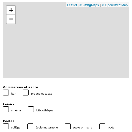
Leaflet
|
©
Maps
|
© OpenStreetMap
Jawg
+
−
Commerces et santé
bar
presse et tabac
Loisirs
cinéma
bibliothèque
Ecoles
collège
école maternelle
école primaire
lycée