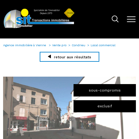
Agence immobilière à Vienne
Vente pro
Condrieu
Local commercial
retour aux résultats
sous-compromis
exclusif