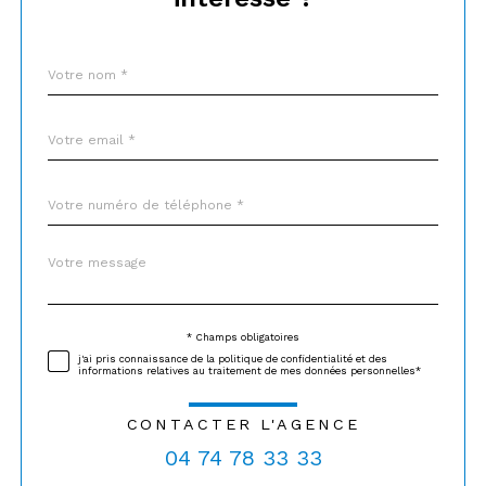
Nom
Fieldset
*
par
défaut
email
*
Téléphone
*
Message
Fieldset
*
par
défaut
* Champs obligatoires
Validation
j'ai pris connaissance de la politique de confidentialité et des
informations relatives au traitement de mes données personnelles*
CONTACTER L'AGENCE
04 74 78 33 33