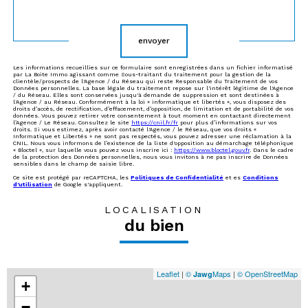
Validation
envoyer
Les informations recueillies sur ce formulaire sont enregistrées dans un fichier informatisé
par La Boite Immo agissant comme Sous-traitant du traitement pour la gestion de la
clientèle/prospects de l'Agence / du Réseau qui reste Responsable du Traitement de vos
Données personnelles. La base légale du traitement repose sur l'intérêt légitime de l'Agence
/ du Réseau. Elles sont conservées jusqu'à demande de suppression et sont destinées à
l'Agence / au Réseau. Conformément à la loi « informatique et libertés », vous disposez des
droits d’accès, de rectification, d’effacement, d’opposition, de limitation et de portabilité de vos
données. Vous pouvez retirer votre consentement à tout moment en contactant directement
l’Agence / Le Réseau. Consultez le site
https://cnil.fr/fr
pour plus d’informations sur vos
droits. Si vous estimez, après avoir contacté l'Agence / le Réseau, que vos droits «
Informatique et Libertés » ne sont pas respectés, vous pouvez adresser une réclamation à la
CNIL. Nous vous informons de l’existence de la liste d'opposition au démarchage téléphonique
« Bloctel », sur laquelle vous pouvez vous inscrire ici :
https://www.bloctel.gouv.fr
. Dans le cadre
de la protection des Données personnelles, nous vous invitons à ne pas inscrire de Données
sensibles dans le champ de saisie libre.
Ce site est protégé par reCAPTCHA, les
Politiques de Confidentialité
et es
Conditions
d'utilisation
de Google s'appliquent.
LOCALISATION
du bien
Leaflet
|
©
Maps
|
© OpenStreetMap
Jawg
+
−