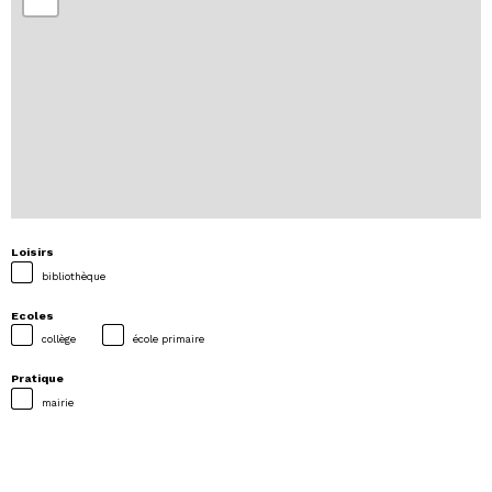
Loisirs
bibliothèque
Ecoles
collège
école primaire
Pratique
mairie