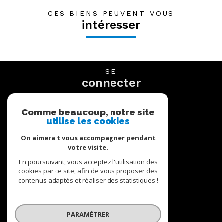
CES BIENS PEUVENT VOUS
intéresser
SE
connecter
espace propriétaire
Comme beaucoup, notre site
utilise les cookies
NOUS
suivre
On aimerait vous accompagner pendant
votre visite.
En poursuivant, vous acceptez l'utilisation des
cookies par ce site, afin de vous proposer des
NOUS
contenus adaptés et réaliser des statistiques !
adhérons
PARAMÉTRER