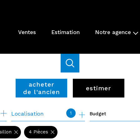
ventes
estimation
notre agence
présentation de l'agenc
parrainage
nos actions
acheter
estimer
de l'ancien
de l'ancien
1
Localisation
Budget
de l'immo pro
sillon
4 Pièces