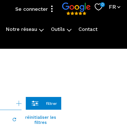
Langue
0
FR
Se connecter
espace propriétaire
notre réseau
outils
contact
e
amanda du grand lyon
calculatrice
notre groupement
plan interactif vienne-condrieu-agglomeration
fnaim
enegie (changement contrat)
l'expertise
service des eaux vienne-condrieu-agglomeration
fnaim
reglement d'urbanisme des communes
service du cadastre
filtrer
réinitialiser les
filtres