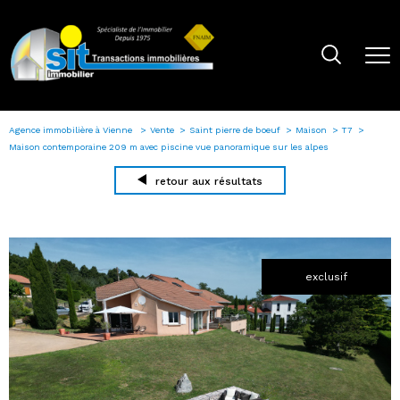
Agence immobilière à Vienne
Vente
Saint pierre de boeuf
Maison
T7
Maison contemporaine 209 m avec piscine vue panoramique sur les alpes
retour aux résultats
exclusif