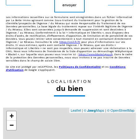
envoyer
Les informations recueillies sur ce formulaire sont enregistrées dans un fichier informatisé
par La Boite Immo agissant comme Sous-traitant du traitement pour la gestion de la
clientèle/prospects de l'Agence / du Réseau qui reste Responsable du Traitement de vos
Données personnelles. La base légale du traitement repose sur l'intérêt légitime de l'Agence
/ du Réseau. Elles sont conservées jusqu'à demande de suppression et sont destinées à
l'Agence / au Réseau. Conformément à la loi « informatique et libertés », vous disposez des
droits d’accès, de rectification, d’effacement, d’opposition, de limitation et de portabilité de vos
données. Vous pouvez retirer votre consentement à tout moment en contactant directement
l’Agence / Le Réseau. Consultez le site
https://cnil.fr/fr
pour plus d’informations sur vos
droits. Si vous estimez, après avoir contacté l'Agence / le Réseau, que vos droits «
Informatique et Libertés » ne sont pas respectés, vous pouvez adresser une réclamation à la
CNIL. Nous vous informons de l’existence de la liste d'opposition au démarchage téléphonique
« Bloctel », sur laquelle vous pouvez vous inscrire ici :
https://www.bloctel.gouv.fr
. Dans le cadre
de la protection des Données personnelles, nous vous invitons à ne pas inscrire de Données
sensibles dans le champ de saisie libre.
Ce site est protégé par reCAPTCHA, les
Politiques de Confidentialité
et es
Conditions
d'utilisation
de Google s'appliquent.
LOCALISATION
du bien
Leaflet
|
©
Maps
|
© OpenStreetMap
Jawg
+
−