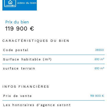
video du bien
Prix du bien
119 900 €
CARACTÉRISTIQUES DU BIEN
38550
Code postal
Caractéristiques
Valeurs
610 m²
Surface habitable (m²)
610 m²
surface terrain
INFOS FINANCIÈRES
119 900 €
Prix de vente
Caractéristiques
Valeurs
Les honoraires d'agence seront