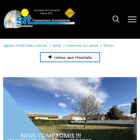
Agence immobilière à Vienne
Vente
Auberives sur vareze
Terrain
retour aux résultats