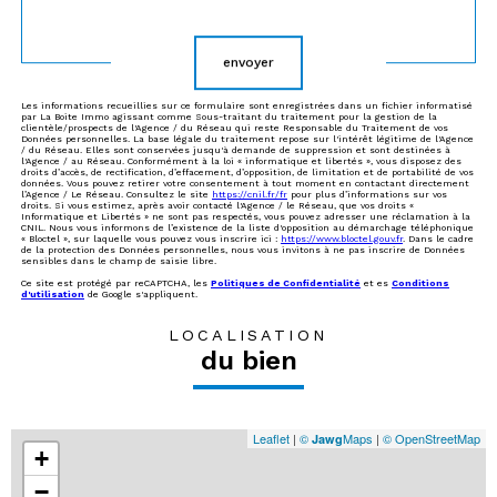
Validation
envoyer
Les informations recueillies sur ce formulaire sont enregistrées dans un fichier informatisé
par La Boite Immo agissant comme Sous-traitant du traitement pour la gestion de la
clientèle/prospects de l'Agence / du Réseau qui reste Responsable du Traitement de vos
Données personnelles. La base légale du traitement repose sur l'intérêt légitime de l'Agence
/ du Réseau. Elles sont conservées jusqu'à demande de suppression et sont destinées à
l'Agence / au Réseau. Conformément à la loi « informatique et libertés », vous disposez des
droits d’accès, de rectification, d’effacement, d’opposition, de limitation et de portabilité de vos
données. Vous pouvez retirer votre consentement à tout moment en contactant directement
l’Agence / Le Réseau. Consultez le site
https://cnil.fr/fr
pour plus d’informations sur vos
droits. Si vous estimez, après avoir contacté l'Agence / le Réseau, que vos droits «
Informatique et Libertés » ne sont pas respectés, vous pouvez adresser une réclamation à la
CNIL. Nous vous informons de l’existence de la liste d'opposition au démarchage téléphonique
« Bloctel », sur laquelle vous pouvez vous inscrire ici :
https://www.bloctel.gouv.fr
. Dans le cadre
de la protection des Données personnelles, nous vous invitons à ne pas inscrire de Données
sensibles dans le champ de saisie libre.
Ce site est protégé par reCAPTCHA, les
Politiques de Confidentialité
et es
Conditions
d'utilisation
de Google s'appliquent.
LOCALISATION
du bien
Leaflet
|
©
Maps
|
© OpenStreetMap
Jawg
+
−