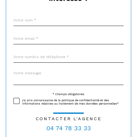
Nom
Fieldset
*
par
défaut
email
*
Téléphone
*
Message
Fieldset
*
par
défaut
* Champs obligatoires
Validation
j'ai pris connaissance de la politique de confidentialité et des
informations relatives au traitement de mes données personnelles*
CONTACTER L'AGENCE
04 74 78 33 33