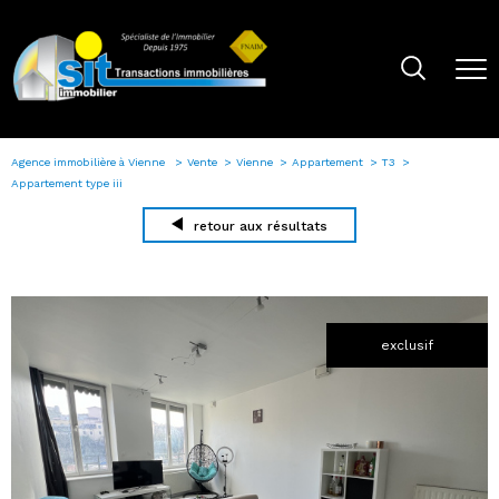
Agence immobilière à Vienne
Vente
Vienne
Appartement
T3
Appartement type iii
retour aux résultats
exclusif