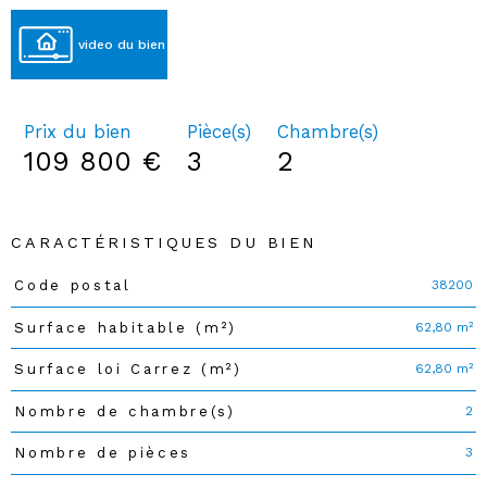
video du bien
Prix du bien
Pièce(s)
Chambre(s)
109 800 €
3
2
CARACTÉRISTIQUES DU BIEN
38200
Code postal
Caractéristiques
Valeurs
62,80 m²
Surface habitable (m²)
62,80 m²
Surface loi Carrez (m²)
2
Nombre de chambre(s)
3
Nombre de pièces