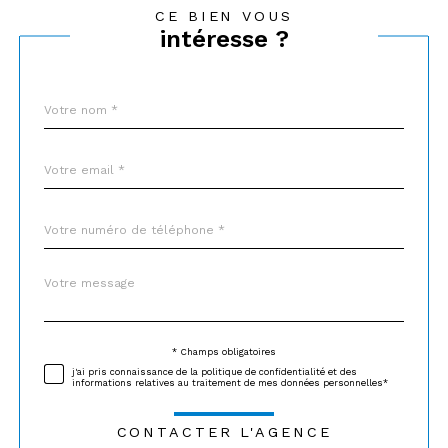
CE BIEN VOUS
intéresse ?
Nom
Fieldset
*
par
défaut
email
*
Téléphone
*
Message
Fieldset
*
par
défaut
* Champs obligatoires
Validation
j'ai pris connaissance de la politique de confidentialité et des
informations relatives au traitement de mes données personnelles*
CONTACTER L'AGENCE