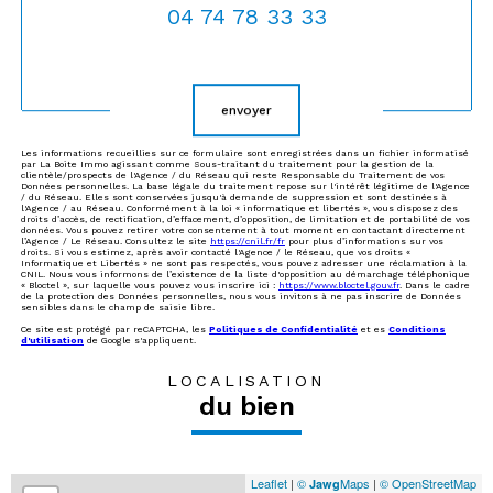
04 74 78 33 33
Validation
envoyer
Les informations recueillies sur ce formulaire sont enregistrées dans un fichier informatisé
par La Boite Immo agissant comme Sous-traitant du traitement pour la gestion de la
clientèle/prospects de l'Agence / du Réseau qui reste Responsable du Traitement de vos
Données personnelles. La base légale du traitement repose sur l'intérêt légitime de l'Agence
/ du Réseau. Elles sont conservées jusqu'à demande de suppression et sont destinées à
l'Agence / au Réseau. Conformément à la loi « informatique et libertés », vous disposez des
droits d’accès, de rectification, d’effacement, d’opposition, de limitation et de portabilité de vos
données. Vous pouvez retirer votre consentement à tout moment en contactant directement
l’Agence / Le Réseau. Consultez le site
https://cnil.fr/fr
pour plus d’informations sur vos
droits. Si vous estimez, après avoir contacté l'Agence / le Réseau, que vos droits «
Informatique et Libertés » ne sont pas respectés, vous pouvez adresser une réclamation à la
CNIL. Nous vous informons de l’existence de la liste d'opposition au démarchage téléphonique
« Bloctel », sur laquelle vous pouvez vous inscrire ici :
https://www.bloctel.gouv.fr
. Dans le cadre
de la protection des Données personnelles, nous vous invitons à ne pas inscrire de Données
sensibles dans le champ de saisie libre.
Ce site est protégé par reCAPTCHA, les
Politiques de Confidentialité
et es
Conditions
d'utilisation
de Google s'appliquent.
LOCALISATION
du bien
Leaflet
|
©
Maps
|
© OpenStreetMap
Jawg