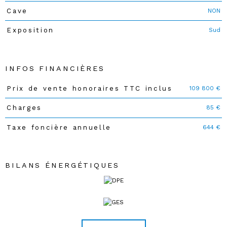
NON
Cave
Sud
Exposition
INFOS FINANCIÈRES
109 800 €
Prix de vente honoraires TTC inclus
Caractéristiques
Valeurs
85 €
Charges
644 €
Taxe foncière annuelle
BILANS ÉNERGÉTIQUES