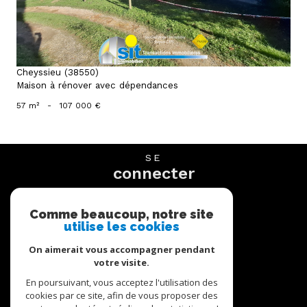
Cheyssieu (38550)
Maison à rénover avec dépendances
57 m²
-
107 000 €
SE
connecter
espace propriétaire
Comme beaucoup, notre site
utilise les cookies
NOUS
suivre
On aimerait vous accompagner pendant
votre visite.
En poursuivant, vous acceptez l'utilisation des
cookies par ce site, afin de vous proposer des
NOUS