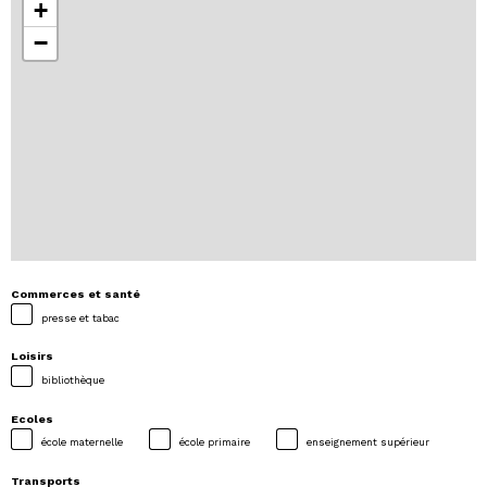
+
−
Commerces et santé
presse et tabac
Loisirs
bibliothèque
Ecoles
école maternelle
école primaire
enseignement supérieur
Transports