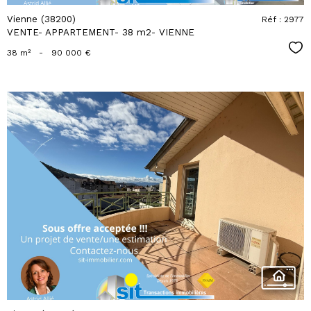
Vienne (38200)
Réf : 2977
VENTE- APPARTEMENT- 38 m2- VIENNE
Sél
38 m²
-
90 000 €
voir le
bien