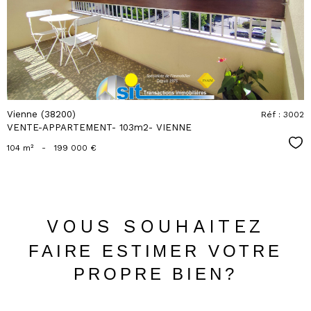
bien
Vienne (38200)
Réf : 3002
VENTE-APPARTEMENT- 103m2- VIENNE
Sél
104 m²
-
199 000 €
VOUS SOUHAITEZ
FAIRE ESTIMER VOTRE
PROPRE BIEN?