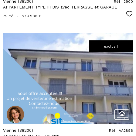
Vienne (38200)
Réf : 2900
APPARTEMENT TYPE III BIS avec TERRASSE et GARAGE
Sél
75 m²
-
279 900 €
exclusif
voir le
bien
Vienne (38200)
Réf : AA2896