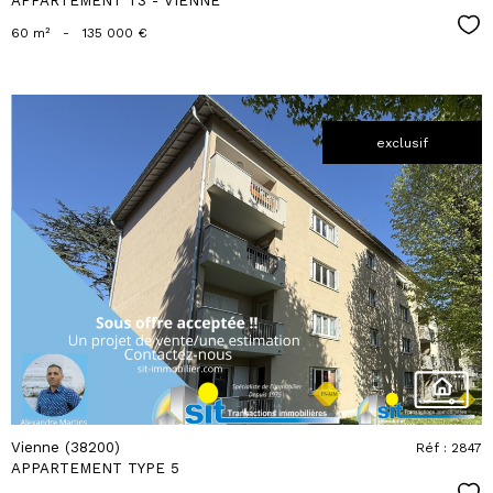
APPARTEMENT T3 - VIENNE
Sél
60 m²
-
135 000 €
exclusif
voir le
bien
Vienne (38200)
Réf : 2847
APPARTEMENT TYPE 5