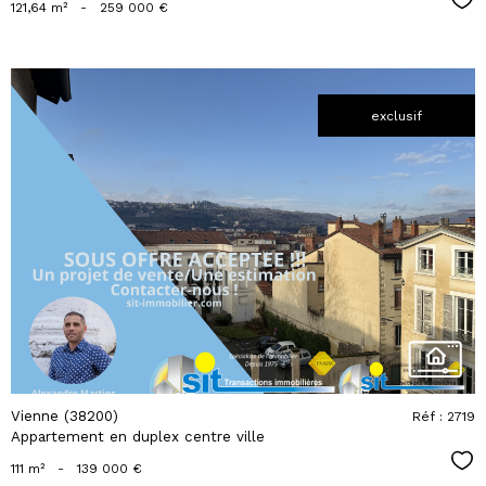
Sél
121,64 m²
-
259 000 €
exclusif
voir le
bien
Vienne (38200)
Réf : 2719
Appartement en duplex centre ville
Sél
111 m²
-
139 000 €