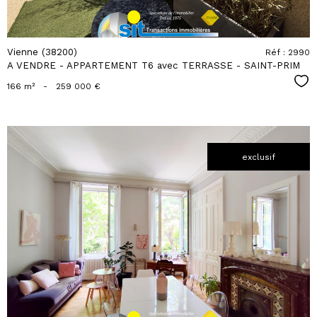
Vienne (38200)
Réf : 2990
A VENDRE - APPARTEMENT T6 avec TERRASSE - SAINT-PRIM
Sél
166 m²
-
259 000 €
exclusif
voir le
bien