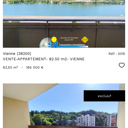
bien
Vienne (38200)
Réf : 3015
VENTE-APPARTEMENT- 82.50 m2- VIENNE
Sél
82,50 m²
-
165 000 €
exclusif
voir le