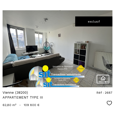
exclusif
voir le
bien
Vienne (38200)
Réf : 2687
APPARTEMENT TYPE III
Sél
62,80 m²
-
109 800 €