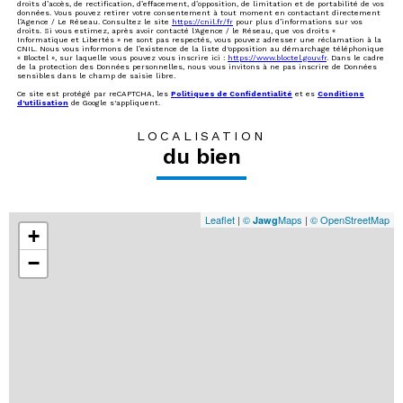
droits d’accès, de rectification, d’effacement, d’opposition, de limitation et de portabilité de vos
données. Vous pouvez retirer votre consentement à tout moment en contactant directement
l’Agence / Le Réseau. Consultez le site
https://cnil.fr/fr
pour plus d’informations sur vos
droits. Si vous estimez, après avoir contacté l'Agence / le Réseau, que vos droits «
Informatique et Libertés » ne sont pas respectés, vous pouvez adresser une réclamation à la
CNIL. Nous vous informons de l’existence de la liste d'opposition au démarchage téléphonique
« Bloctel », sur laquelle vous pouvez vous inscrire ici :
https://www.bloctel.gouv.fr
. Dans le cadre
de la protection des Données personnelles, nous vous invitons à ne pas inscrire de Données
sensibles dans le champ de saisie libre.
Ce site est protégé par reCAPTCHA, les
Politiques de Confidentialité
et es
Conditions
d'utilisation
de Google s'appliquent.
LOCALISATION
du bien
Leaflet
|
©
Maps
|
© OpenStreetMap
Jawg
+
−