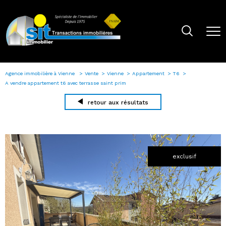
Agence immobilière à Vienne
Vente
Vienne
Appartement
T6
A vendre appartement t6 avec terrasse saint prim
retour aux résultats
exclusif