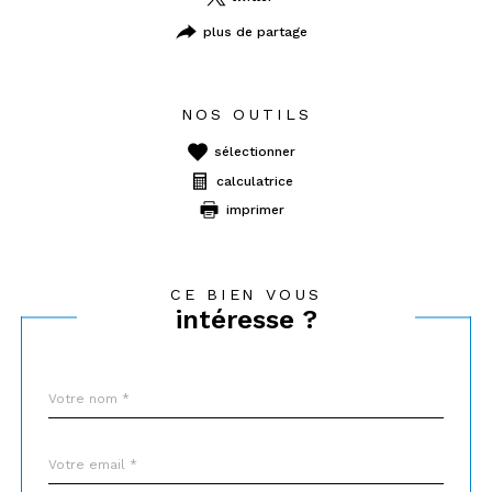
plus de partage
NOS OUTILS
sélectionner
calculatrice
imprimer
CE BIEN VOUS
intéresse ?
Nom
Fieldset
*
par
défaut
email
*