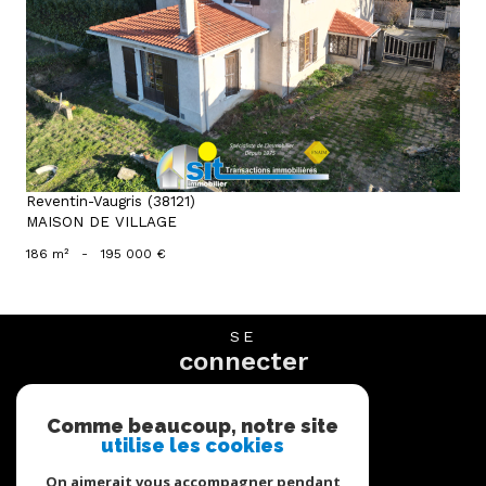
voir le bien
Reventin-Vaugris (38121)
MAISON DE VILLAGE
186 m²
-
195 000 €
SE
connecter
espace propriétaire
Comme beaucoup, notre site
utilise les cookies
NOUS
suivre
On aimerait vous accompagner pendant