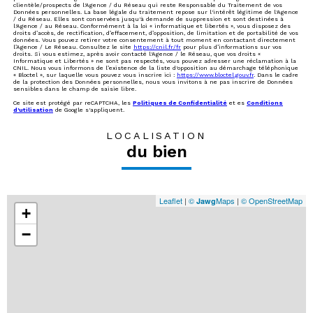
clientèle/prospects de l'Agence / du Réseau qui reste Responsable du Traitement de vos
Données personnelles. La base légale du traitement repose sur l'intérêt légitime de l'Agence
/ du Réseau. Elles sont conservées jusqu'à demande de suppression et sont destinées à
l'Agence / au Réseau. Conformément à la loi « informatique et libertés », vous disposez des
droits d’accès, de rectification, d’effacement, d’opposition, de limitation et de portabilité de vos
données. Vous pouvez retirer votre consentement à tout moment en contactant directement
l’Agence / Le Réseau. Consultez le site
https://cnil.fr/fr
pour plus d’informations sur vos
droits. Si vous estimez, après avoir contacté l'Agence / le Réseau, que vos droits «
Informatique et Libertés » ne sont pas respectés, vous pouvez adresser une réclamation à la
CNIL. Nous vous informons de l’existence de la liste d'opposition au démarchage téléphonique
« Bloctel », sur laquelle vous pouvez vous inscrire ici :
https://www.bloctel.gouv.fr
. Dans le cadre
de la protection des Données personnelles, nous vous invitons à ne pas inscrire de Données
sensibles dans le champ de saisie libre.
Ce site est protégé par reCAPTCHA, les
Politiques de Confidentialité
et es
Conditions
d'utilisation
de Google s'appliquent.
LOCALISATION
du bien
Leaflet
|
©
Maps
|
© OpenStreetMap
Jawg
+
−