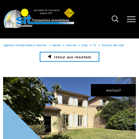
Agence immobilière à Vienne
Vente
Vienne
Villa
T4
Maison de ville
retour aux résultats
exclusif