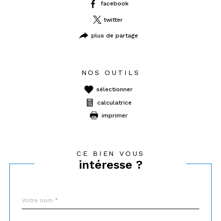
facebook
twitter
plus de partage
NOS OUTILS
sélectionner
calculatrice
imprimer
CE BIEN VOUS
intéresse ?
Nom
Fieldset
*
par
défaut