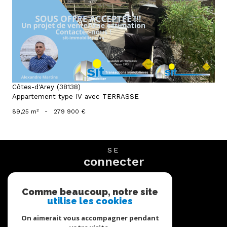
voir le bien
Côtes-d'Arey (38138)
Appartement type IV avec TERRASSE
89,25 m²
-
279 900 €
SE
connecter
espace propriétaire
Comme beaucoup, notre site
utilise les cookies
NOUS
suivre
On aimerait vous accompagner pendant