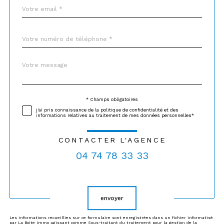
email
*
Téléphone
*
Message
Fieldset
*
par
défaut
* Champs obligatoires
Validation
j'ai pris connaissance de la politique de confidentialité et des
informations relatives au traitement de mes données personnelles*
CONTACTER L'AGENCE
04 74 78 33 33
Validation
envoyer
Les informations recueillies sur ce formulaire sont enregistrées dans un fichier informatisé
par La Boite Immo agissant comme Sous-traitant du traitement pour la gestion de la