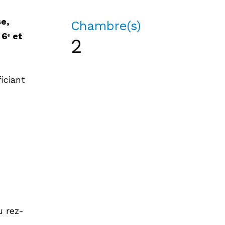
se,
Chambre(s)
u
6ᵉ et
2
iciant
 rez-