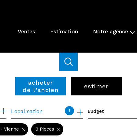
ventes
estimation
notre agence
présentation de l'agenc
parrainage
nos actions
acheter
estimer
de l'ancien
de l'ancien
1
Localisation
Budget
de l'immo pro
- Vienne
3 Pièces