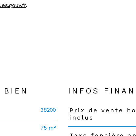
es.gouv.fr
.
N
 BIEN
INFOS FINAN
38200
Prix de vente h
Caractéristiques
Valeurs
inclus
75 m²
Taxe foncière a