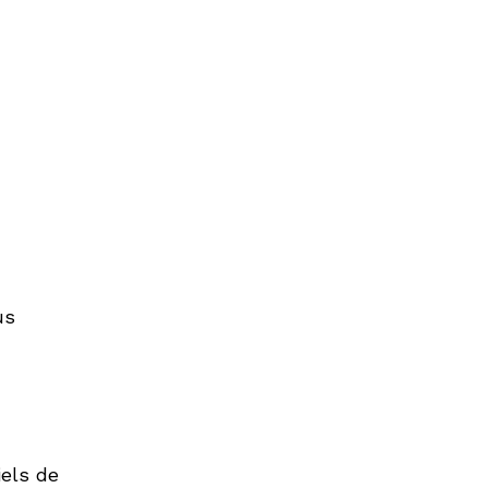
us
iels de