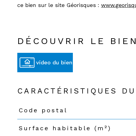
ce bien sur le site Géorisques :
www.georisqu
DÉCOUVRIR LE BIE
video du bien
CARACTÉRISTIQUES DU
Code postal
Caractéristiques
Valeurs
Surface habitable (m²)