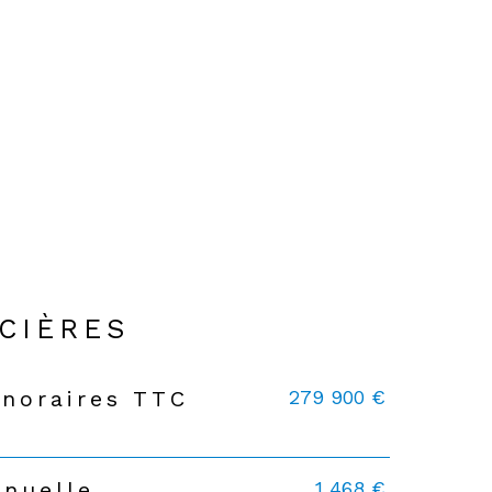
CIÈRES
279 900 €
onoraires TTC
1 468 €
nnuelle