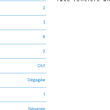
2
3
6
2
OUI
Dégagée
1
Séparée