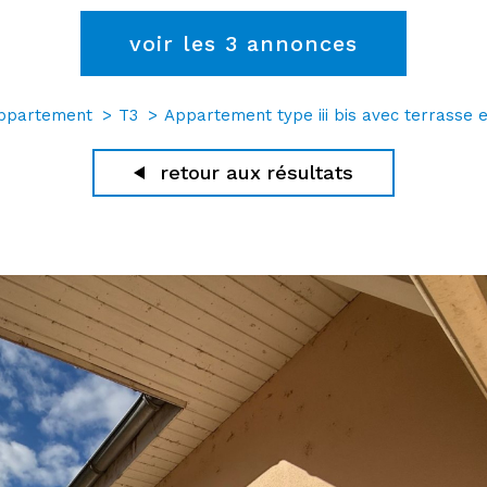
voir les
3
annonces
ppartement
T3
Appartement type iii bis avec terrasse 
retour aux résultats