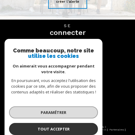
créer l'alerte
SE
connecter
espace propriétaire
Comme beaucoup, notre site
utilise les cookies
NOUS
suivre
On aimerait vous accompagner pendant
votre visite.
En poursuivant, vous acceptez l'utilisation des
cookies par ce site, afin de vous proposer des
NOUS
contenus adaptés et réaliser des statistiques !
adhérons
PARAMÉTRER
© 2026 | Tous droits réservés | Traduction powered by Google |
TOUT ACCEPTER
Nos honoraires
Nos honoraires
Plan du site
Mentions légales
Admin
Partenaires
Politique RGPD
Cookies