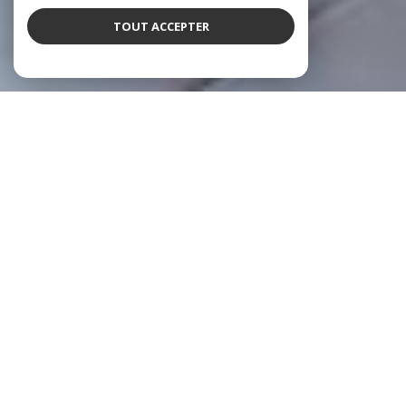
TOUT ACCEPTER
SIT IMMOBILIER
Agence immobilière à Vienne
Avec près de
3000 transactions réussies
et une solide réputation
sur le marché immobilier viennois depuis 1975, notre agence se
positionne comme votre partenaire de confiance à
Vienne (38200)
.
Nous mettons notre expertise locale et notre expérience au service de
tous ceux qui souhaitent acheter, vendre ou louer un bien immobilier
en toute sérénité. Nous vous offrons une solide expérience tout en
vous procurant une tranquillité d’esprit.
À l’écoute et disponibles, les agents vous aident à définir votre projet
pour donner vie à vos envies et en respectant vos exigences.