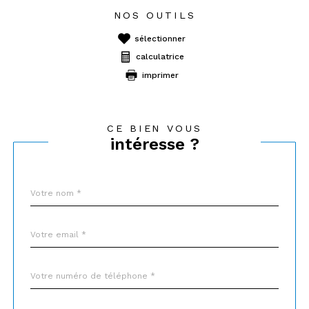
NOS OUTILS
sélectionner
calculatrice
imprimer
CE BIEN VOUS
intéresse ?
Nom
Fieldset
*
par
défaut
email
*
Téléphone
*