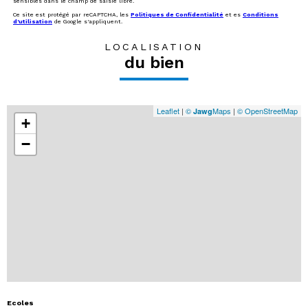
sensibles dans le champ de saisie libre.
Ce site est protégé par reCAPTCHA, les
Politiques de Confidentialité
et es
Conditions
d'utilisation
de Google s'appliquent.
LOCALISATION
du bien
Leaflet
|
©
Maps
|
© OpenStreetMap
Jawg
+
−
Ecoles