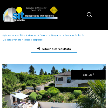
Agence immobilière à Vienne
Vente
Serpaize
Maison
T4
Maison a vendre 4 pieces serpaize
retour aux résultats
exclusif