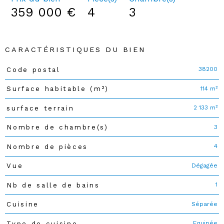
359 000 €
4
3
CARACTÉRISTIQUES DU BIEN
38200
Code postal
Caractéristiques
Valeurs
114 m²
Surface habitable (m²)
2 133 m²
surface terrain
3
Nombre de chambre(s)
4
Nombre de pièces
Dégagée
Vue
1
Nb de salle de bains
Séparée
Cuisine
Equipée
Type de cuisine