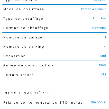
Pompe à chaleur
Mode de chauffage
Air pulsé
Type de chauffage
Individuel
Format de chauffage
1
Nombre de garage
4
Nombre de parking
Sud
Exposition
1980
Année de construction
OUI
Terrain arboré
INFOS FINANCIÈRES
359 000 €
Prix de vente honoraires TTC inclus
Caractéristiques
Valeurs