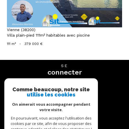
Vienne (38200)
Villa plain-pied 111m² habitables avec piscine
111 m²
-
379 000 €
SE
connecter
espace propriétaire
Comme beaucoup, notre site
utilise les cookies
NOUS
suivre
On aimerait vous accompagner pendant
votre visite.
En poursuivant, vous acceptez l'utilisation des
cookies par ce site, afin de vous proposer des
NOUS