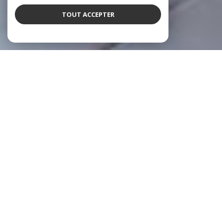
TOUT ACCEPTER
SIT IMMOBILIER
Agence immobilière à Vienne
Avec près de
3000 transactions réussies
et une solide réputation
sur le marché immobilier viennois depuis 1975, notre agence se
positionne comme votre partenaire de confiance à
Vienne (38200)
.
Nous mettons notre expertise locale et notre expérience au service de
tous ceux qui souhaitent acheter, vendre ou louer un bien immobilier
en toute sérénité. Nous vous offrons une solide expérience tout en
vous procurant une tranquillité d’esprit.
À l’écoute et disponibles, les agents vous aident à définir votre projet
pour donner vie à vos envies et en respectant vos exigences.